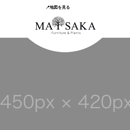
📍地図を見る