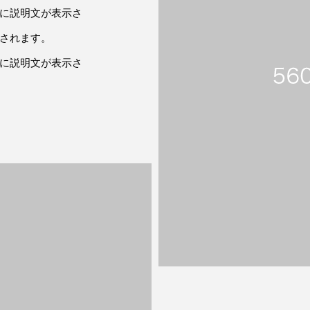
に説明文が表示さ
されます。
に説明文が表示さ