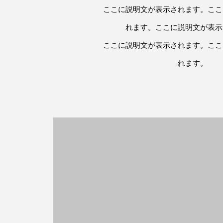
ここに説明文が表示されます。ここ
れます。ここに説明文が表示
ここに説明文が表示されます。ここ
れます。