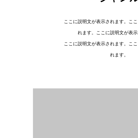
ここに説明文が表示されます。ここ
れます。ここに説明文が表示
ここに説明文が表示されます。ここ
れます。