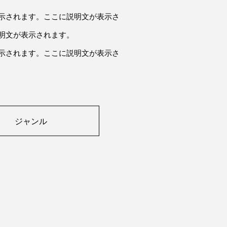
示されます。ここに説明文が表示さ
明文が表示されます。
示されます。ここに説明文が表示さ
ジャンル